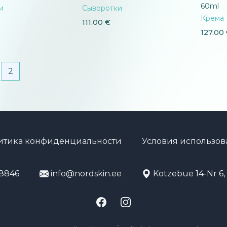
60ml
и
Сыворотки
Крема
111.00
€
127.00
us
2
итика конфиденциальности
Условия использов
8846
info@nordskin.ee
Kotzebue 14-Nr 6, 
Facebook
Instagram