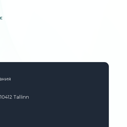
€
ания
10412 Tallinn