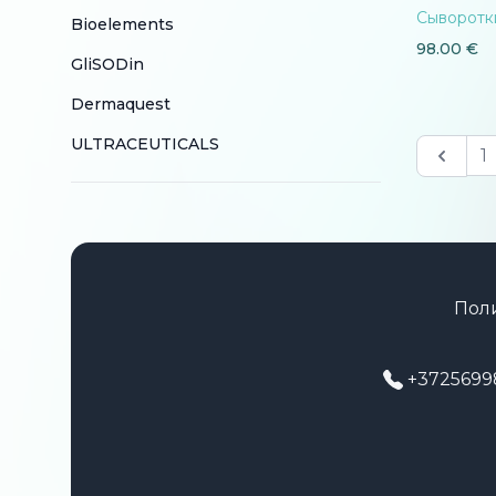
Сыворотк
Bioelements
98.00
€
GliSODin
Dermaquest
ULTRACEUTICALS
Previo
1
Пол
+3725699