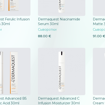
t Ferulic Infusion
Dermaquest Niacinamide
Dermaq
m 30ml
Serum 30ml
Matte 
и
Сыворотки
Сывор
88.00
€
91.00
st Advanced B5
Dermaquest Advanced C
Dermaq
ic Acid 30ml
Infusion Moisturizer 30ml
Cream 