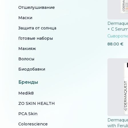
Отшелушивание
Маски
Dermaques
Защита от солнца
+ C Seru
Сыворотк
Готовые наборы
88.00
€
Макияж
Волосы
Биодобавки
Бренды
Medik8
ZO SKIN HEALTH
PCA Skin
Dermaque
Colorescience
with Ferul