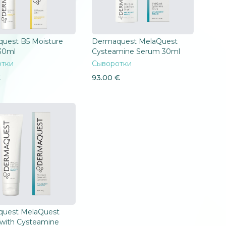
uest B5 Moisture
Dermaquest MelaQuest
30ml
Cysteamine Serum 30ml
отки
Сыворотки
€
93.00
€
uest MelaQuest
with Cysteamine