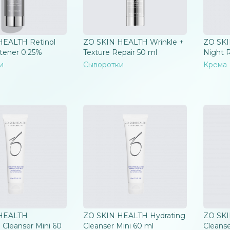
HEALTH Retinol
ZO SKIN HEALTH Wrinkle +
ZO SKI
htener 0.25%
Texture Repair 50 ml
Night R
и
Сыворотки
Крема
HEALTH
ZO SKIN HEALTH Hydrating
ZO SKI
g Cleanser Mini 60
Cleanser Mini 60 ml
Cleanse