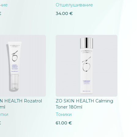
ние
Отшелушивание
€
34.00
€
N HEALTH Rozatrol
ZO SKIN HEALTH Calming
0ml
Toner 180ml
отки
Тоники
€
61.00
€