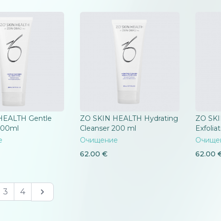
HEALTH Gentle
ZO SKIN HEALTH Hydrating
ZO SK
200ml
Cleanser 200 ml
Exfolia
е
Очищение
Очище
62.00
€
62.00
Next
3
4