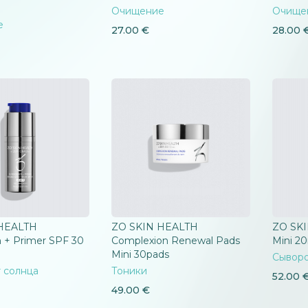
Очищение
Очище
е
27.00
€
28.00
HEALTH
ZO SKIN HEALTH
ZO SKI
 + Primer SPF 30
Complexion Renewal Pads
Mini 2
Mini 30pads
Сывор
 солнца
Тоники
52.00
49.00
€