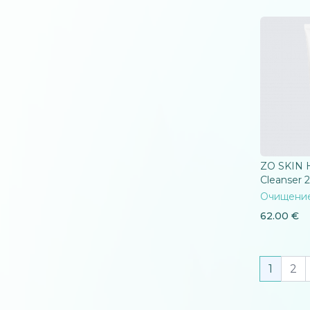
ZO SKIN 
Cleanser 
Очищени
62.00
€
1
2