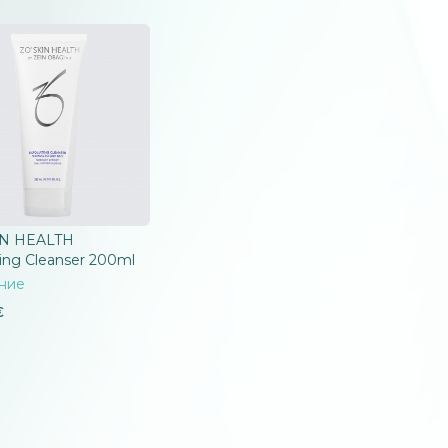
IN HEALTH
ting Cleanser 200ml
ние
€