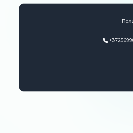
Пол
+3725699