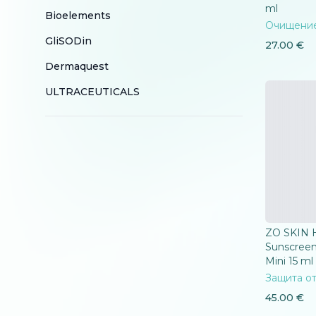
ml
Bioelements
Очищени
GliSODin
27.00
€
Dermaquest
ULTRACEUTICALS
ZO SKIN 
Sunscreen
Mini 15 ml
Защита от
45.00
€