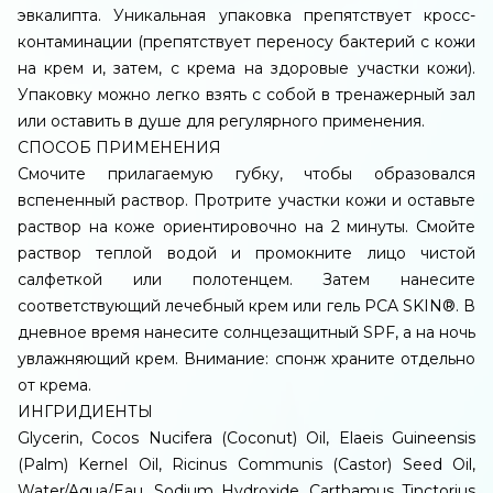
эвкалипта. Уникальная упаковка препятствует кросс-
контаминации (препятствует переносу бактерий с кожи
на крем и, затем, с крема на здоровые участки кожи).
Упаковку можно легко взять с собой в тренажерный зал
или оставить в душе для регулярного применения.
СПОСОБ ПРИМЕНЕНИЯ
Смочите прилагаемую губку, чтобы образовался
вспененный раствор. Протрите участки кожи и оставьте
раствор на коже ориентировочно на 2 минуты. Смойте
раствор теплой водой и промокните лицо чистой
салфеткой или полотенцем. Затем нанесите
соответствующий лечебный крем или гель PCA SKIN®. В
дневное время нанесите солнцезащитный SPF, а на ночь
увлажняющий крем. Внимание: спонж храните отдельно
от крема.
ИНГРИДИЕНТЫ
Glycerin, Cocos Nucifera (Coconut) Oil, Elaeis Guineensis
(Palm) Kernel Oil, Ricinus Communis (Castor) Seed Oil,
Water/Aqua/Eau, Sodium Hydroxide, Carthamus Tinctorius