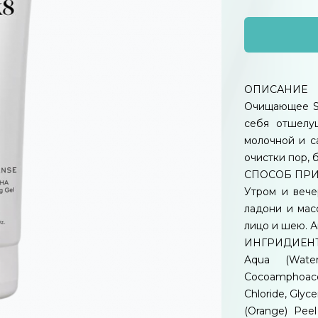
ОПИСАНИЕ
Очищающее S
себя отшелу
молочной и с
очистки пор, 
СПОСОБ ПР
Утром и вече
ладони и ма
лицо и шею. А
ИНГРИДИЕН
Aqua (Water
Cocoamphoac
Chloride, Glyce
(Orange) Peel 