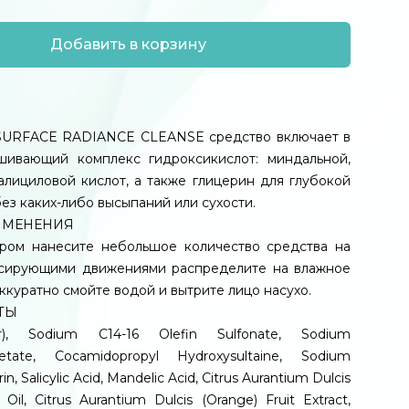
Добавить в корзину
URFACE RADIANCE CLEANSE средство включает в
шивающий комплекс гидроксикислот: миндальной,
алициловой кислот, а также глицерин для глубокой
без каких-либо высыпаний или сухости.
ИМЕНЕНИЯ
ром нанесите небольшое количество средства на
ссирующими движениями распределите на влажное
ккуратно смойте водой и вытрите лицо насухо.
ТЫ
), Sodium C14-16 Olefin Sulfonate, Sodium
etate, Cocamidopropyl Hydroxysultaine, Sodium
rin, Salicylic Acid, Mandelic Acid, Citrus Aurantium Dulcis
Oil, Citrus Aurantium Dulcis (Orange) Fruit Extract,