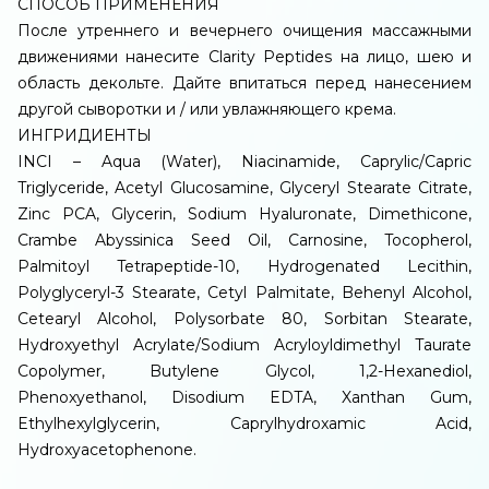
СПОСОБ ПРИМЕНЕНИЯ
После утреннего и вечернего очищения массажными
движениями нанесите Clarity Peptides на лицо, шею и
область декольте. Дайте впитаться перед нанесением
другой сыворотки и / или увлажняющего крема.
ИНГРИДИЕНТЫ
INCI – Aqua (Water), Niacinamide, Caprylic/Capric
Triglyceride, Acetyl Glucosamine, Glyceryl Stearate Citrate,
Zinc PCA, Glycerin, Sodium Hyaluronate, Dimethicone,
Crambe Abyssinica Seed Oil, Carnosine, Tocopherol,
Palmitoyl Tetrapeptide-10, Hydrogenated Lecithin,
Polyglyceryl-3 Stearate, Cetyl Palmitate, Behenyl Alcohol,
Cetearyl Alcohol, Polysorbate 80, Sorbitan Stearate,
Hydroxyethyl Acrylate/Sodium Acryloyldimethyl Taurate
Copolymer, Butylene Glycol, 1,2-Hexanediol,
Phenoxyethanol, Disodium EDTA, Xanthan Gum,
Ethylhexylglycerin, Caprylhydroxamic Acid,
Hydroxyacetophenone.