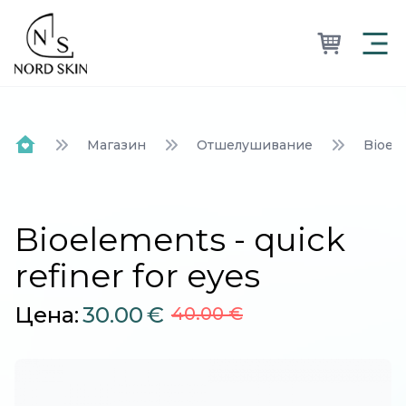
Nordskin
Магазин
Отшелушивание
Bioele
Home
Bioelements - quick
refiner for eyes
Цена:
30.00
€
40.00 €