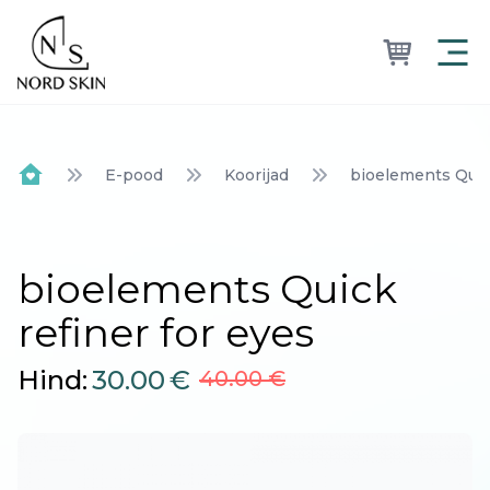
Nordskin
E-pood
Koorijad
bioelements Quick
Home
bioelements Quick
refiner for eyes
Hind:
30.00
€
40.00 €