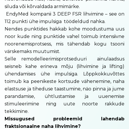
siluda või kõrvaldada armimärke.
EndyMed kompanii 3 DEEP FSR lihvimine – see on
112 punkti ühe impulsiga töödeldud nahka.
Nendes punktides hakkab kohe moodustuma uus
noor kude ning punktide vahel toimub intensiivne
noorenemisprotsess, mis tähendab kogu tsooni
värskemaks muutumist.
Selle remodelleerimisprotseduuri ainulaadsus
seisneb kahe erineva mõju (lihvimine ja lifting)
ühendamises ühe impulsiga. Lõppkokkuvõttes
toimub ka peenikeste kortsude vähenemine, naha
elastsuse ja tiheduse taastumine, näo pinna ja jume
parandamise, ühtlustamise ja uuenemise
stimuleerimine ning uute noorte rakkude
tekkimine.
Missugused probleemid lahendab
fraktsionaalne naha lihvimine?