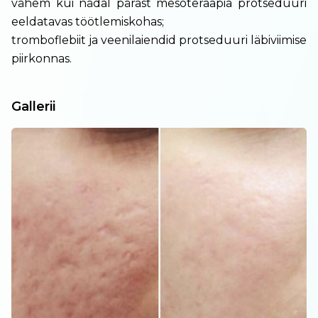
vähem kui nädal pärast mesoteraapia protseduuri
eeldatavas töötlemiskohas;
tromboflebiit ja veenilaiendid protseduuri läbiviimise
piirkonnas.
Gallerii