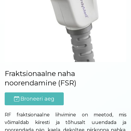
Fraktsionaalne naha
noorendamine (FSR)
Broneeri aeg
RF fraktsionaalne lihvimine on meetod, mis
võimaldab kiiresti ja tõhusalt uuendada ja
noorendada näo, kaela, dekoltee piirkonna nahka,