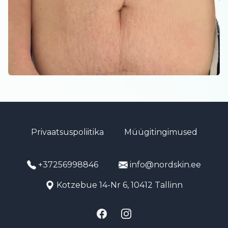
Privaatsuspoliitika
Müügitingimused
+37256998846
info@nordskin.ee
Kotzebue 14-Nr 6, 10412 Tallinn
Facebook
Instagram