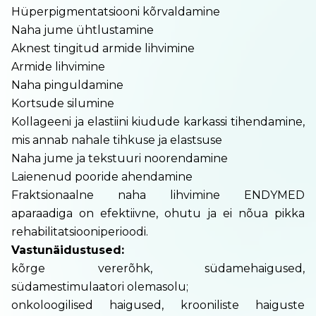
Hüperpigmentatsiooni kõrvaldamine
Naha jume ühtlustamine
Aknest tingitud armide lihvimine
Armide lihvimine
Naha pinguldamine
Kortsude silumine
Kollageeni ja elastiini kiudude karkassi tihendamine,
mis annab nahale tihkuse ja elastsuse
Naha jume ja tekstuuri noorendamine
Laienenud pooride ahendamine
Fraktsionaalne naha lihvimine ENDYMED
aparaadiga on efektiivne, ohutu ja ei nõua pikka
rehabilitatsiooniperioodi.
Vastunäidustused:
kõrge vererõhk, südamehaigused,
südamestimulaatori olemasolu;
onkoloogilised haigused, krooniliste haiguste