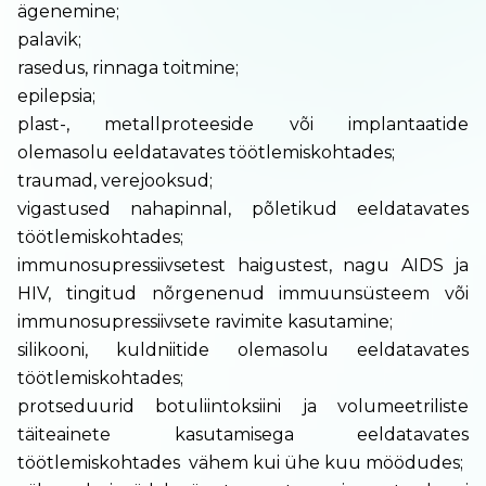
ägenemine;
palavik;
rasedus, rinnaga toitmine;
epilepsia;
plast-, metallproteeside või implantaatide
olemasolu eeldatavates töötlemiskohtades;
traumad, verejooksud;
vigastused nahapinnal, põletikud eeldatavates
töötlemiskohtades;
immunosupressiivsetest haigustest, nagu AIDS ja
HIV, tingitud nõrgenenud immuunsüsteem või
immunosupressiivsete ravimite kasutamine;
silikooni, kuldniitide olemasolu eeldatavates
töötlemiskohtades;
protseduurid botuliintoksiini ja volumeetriliste
täiteainete kasutamisega eeldatavates
töötlemiskohtades vähem kui ühe kuu möödudes;