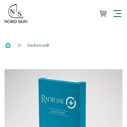
Nordskin
Radiesse®
Home