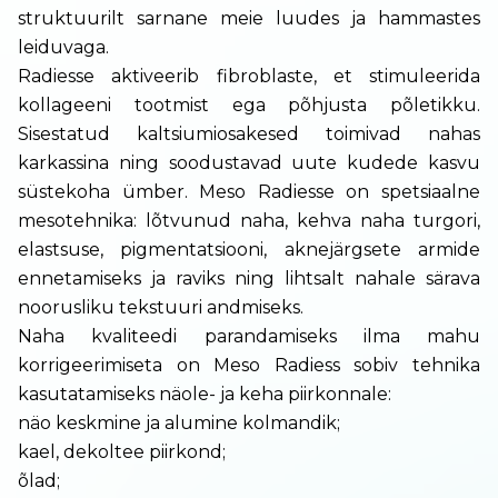
struktuurilt sarnane meie luudes ja hammastes
leiduvaga.
Radiesse aktiveerib fibroblaste, et stimuleerida
kollageeni tootmist ega põhjusta põletikku.
Sisestatud kaltsiumiosakesed toimivad nahas
karkassina ning soodustavad uute kudede kasvu
süstekoha ümber. Meso Radiesse on spetsiaalne
mesotehnika: lõtvunud naha, kehva naha turgori,
elastsuse, pigmentatsiooni, aknejärgsete armide
ennetamiseks ja raviks ning lihtsalt nahale särava
noorusliku tekstuuri andmiseks.
Naha kvaliteedi parandamiseks ilma mahu
korrigeerimiseta on Meso Radiess sobiv tehnika
kasutatamiseks näole- ja keha piirkonnale:
näo keskmine ja alumine kolmandik;
kael, dekoltee piirkond;
õlad;