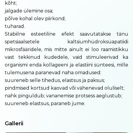
kõht;
jalgade ülemine osa;
põlve kohal olev piirkond;
tuharad.
Stabiilne esteetiline efekt saavutatakse tänu
spetsiaalsetele kaltsiumhüdroksüapatiidi
mikrosfääridele, mis mitte ainult ei loo raamistikku
vast tekkinud kudedele, vaid stimuleerivad ka
organismi enda kollageeni ja elastiini sünteesi, mille
tulemusena paranevad naha omadused:
suureneb selle tihedus, elastsus ja paksus;
pindmised kortsud kaovad või vähenevad oluliselt;
nahk pinguldub; vananemise protsess aeglustub;
suureneb elastsus, paraneb jume.
Gallerii