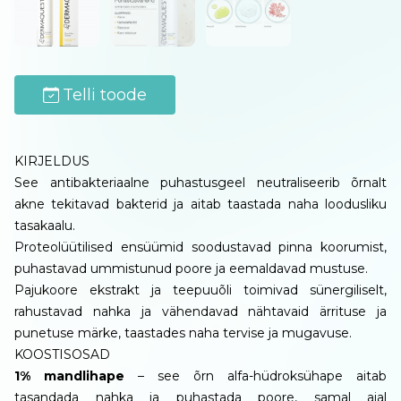
Telli toode
KIRJELDUS
See antibakteriaalne puhastusgeel neutraliseerib õrnalt
akne tekitavad bakterid ja aitab taastada naha loodusliku
tasakaalu.
Proteolüütilised ensüümid soodustavad pinna koorumist,
puhastavad ummistunud poore ja eemaldavad mustuse.
Pajukoore ekstrakt ja teepuuõli toimivad sünergiliselt,
rahustavad nahka ja vähendavad nähtavaid ärrituse ja
punetuse märke, taastades naha tervise ja mugavuse.
KOOSTISOSAD
1% mandlihape
– see õrn alfa-hüdroksühape aitab
tasandada nahka ja puhastada poore, samal ajal