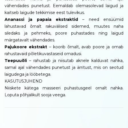
vähendades punetust. Eemaldab olemasolevad laigud ja
kaitseb laigude tekkimise eest tulevikus.
Ananassi ja papaia ekstraktid
– need ensüümid
lahustavad õrnalt rakuvälised sidemed, muutes naha
siledaks ja pehmeks, poore puhastades ning laigud
märgatavalt vähendades.
Pajukoore ekstrakt
– koorib õrnalt, avab poore ja omab
rahustavaid põletikuvastaseid omadusi.
Teepuuõli
– rahustab ja niisutab aknele kalduvat nahka,
samal ajal vähendades punetust ja ärritust, mis on seotud
laigudega ja lööbetega.
KASUTUSJUHEND
Niiskete kätega masseeri puhastusgeel ornalt nahka.
Loputa põhjalikult sooja veega.