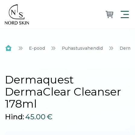
Nordskin
E-pood
Puhastusvahendid
Dermaq
Home
Dermaquest
DermaClear Cleanser
178ml
Hind:
45.00
€