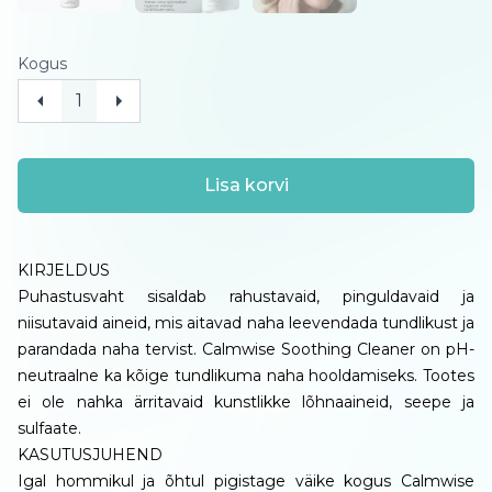
Kogus
Lisa korvi
KIRJELDUS
Puhastusvaht sisaldab rahustavaid, pinguldavaid ja
niisutavaid aineid, mis aitavad naha leevendada tundlikust ja
parandada naha tervist. Calmwise Soothing Cleaner on pH-
neutraalne ka kõige tundlikuma naha hooldamiseks. Tootes
ei ole nahka ärritavaid kunstlikke lõhnaaineid, seepe ja
sulfaate.
KASUTUSJUHEND
Igal hommikul ja õhtul pigistage väike kogus Calmwise