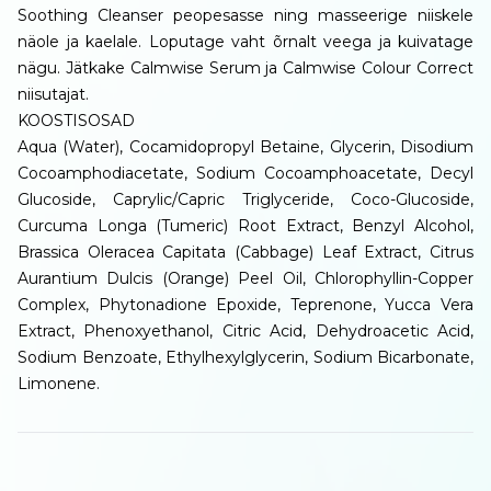
Soothing Cleanser peopesasse ning masseerige niiskele
näole ja kaelale. Loputage vaht õrnalt veega ja kuivatage
nägu. Jätkake Calmwise Serum ja Calmwise Colour Correct
niisutajat.
KOOSTISOSAD
Aqua (Water), Cocamidopropyl Betaine, Glycerin, Disodium
Cocoamphodiacetate, Sodium Cocoamphoacetate, Decyl
Glucoside, Caprylic/Capric Triglyceride, Coco-Glucoside,
Curcuma Longa (Tumeric) Root Extract, Benzyl Alcohol,
Brassica Oleracea Capitata (Cabbage) Leaf Extract, Citrus
Aurantium Dulcis (Orange) Peel Oil, Chlorophyllin-Copper
Complex, Phytonadione Epoxide, Teprenone, Yucca Vera
Extract, Phenoxyethanol, Citric Acid, Dehydroacetic Acid,
Sodium Benzoate, Ethylhexylglycerin, Sodium Bicarbonate,
Limonene.