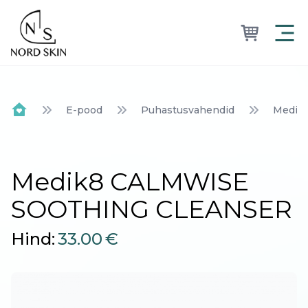
Nordskin
E-pood
Puhastusvahendid
Medik
Home
Medik8 CALMWISE
SOOTHING CLEANSER
Hind:
33.00
€