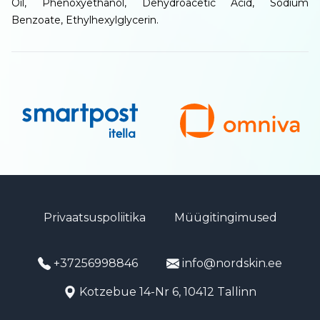
Oil, Phenoxyethanol, Dehydroacetic Acid, Sodium
Benzoate, Ethylhexylglycerin.
Privaatsuspoliitika
Müügitingimused
+37256998846
info@nordskin.ee
Kotzebue 14-Nr 6, 10412 Tallinn