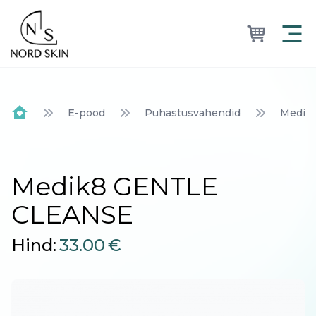
Nordskin
E-pood
Puhastusvahendid
Medik
Home
Medik8 GENTLE
CLEANSE
Hind:
33.00
€