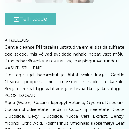
Telli toode
KIRJELDUS
Gentle cleanse PH tasakaalustatud valem ei sisalda sulfaate
ega seepe, mis võivad avaldada nahale negatiivset mõju,
jätab naha värskeks ja niisutatuks, ilma pingutava tundeta.
KASUTUSJUHEND
Pigistage igal hommikul ja õhtul väike kogus Gentle
Cleanse peopessa ning masseerige näole ja kaelale.
Seejärel eemaldage vaht veega ettevaatlikult ja kuivatage.
KOOSTISOSAD
Aqua (Water), Cocamidopropyl Betaine, Glycerin, Disodium
Cocoamphodiacetate, Sodium Cocoamphoacetate, Coco-
Glucoside, Decyl Glucoside, Yucca Vera Extract, Benzyl
Alcohol, Citric Acid, Rosmarinus Officinalis (Rosemary) Leaf