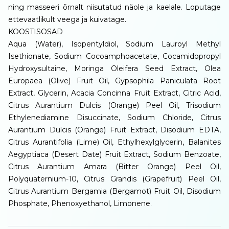
ning masseeri õrnalt niisutatud näole ja kaelale. Loputage
ettevaatlikult veega ja kuivatage.
KOOSTISOSAD
Aqua (Water), Isopentyldiol, Sodium Lauroyl Methyl
Isethionate, Sodium Cocoamphoacetate, Cocamidopropyl
Hydroxysultaine, Moringa Oleifera Seed Extract, Olea
Europaea (Olive) Fruit Oil, Gypsophila Paniculata Root
Extract, Glycerin, Acacia Concinna Fruit Extract, Citric Acid,
Citrus Aurantium Dulcis (Orange) Peel Oil, Trisodium
Ethylenediamine Disuccinate, Sodium Chloride, Citrus
Aurantium Dulcis (Orange) Fruit Extract, Disodium EDTA,
Citrus Aurantifolia (Lime) Oil, Ethylhexylglycerin, Balanites
Aegyptiaca (Desert Date) Fruit Extract, Sodium Benzoate,
Citrus Aurantium Amara (Bitter Orange) Peel Oil,
Polyquaternium-10, Citrus Grandis (Grapefruit) Peel Oil,
Citrus Aurantium Bergamia (Bergamot) Fruit Oil, Disodium
Phosphate, Phenoxyethanol, Limonene.