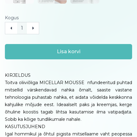
Kogus
Lisa korvi
KIRJELDUS
Toitva oliiviõliga MICELLAR MOUSSE nfundeeritud puhtad
mitsellid värskendavad nahka õrnalt, saaste vastane
tehnoloogia puhastab nahka, et aidata võidelda keskkonna
kahjulike mõjude eest. Ideaalselt paks ja kreemjas, kerge
õhuline koostis tagab lihtsa kasutamise ilma vatipadjata.
Sobib ka kõige tundlikumale nahale.
KASUTUSJUHEND
Igal hommikul ja õhtul pigista mitsellaarne vaht peopessa