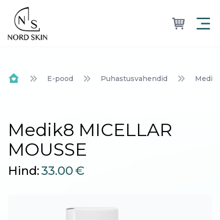
Nordskin
E-pood
Puhastusvahendid
Medik
Home
Medik8 MICELLAR
MOUSSE
Hind:
33.00
€