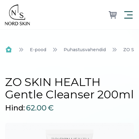
Nordskin
E-pood
Puhastusvahendid
ZO SKI
Home
ZO SKIN HEALTH
Gentle Cleanser 200ml
Hind:
62.00
€