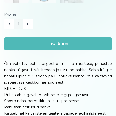
Kogus
Lisa korvi
Õrn vahutav puhastusgeel eemaldab mustuse, puhastab
nahka sügavuti, värskendab ja niisutab nahka. Sobib kõigile
nahatüüpidele. Sisaldab palju antioksüdante, mis kaitsevad
igapäevase keskkonnamõju eest.
KIRJELDUS
Puhastab sügavalt mustuse, meigi ja liigse rasu.
Soosib naha loomulikke niisutusprotsesse.
Rahustab ärritunud nahka.
Kaitseb nahka väliste ärritajate ja vabade radikaalide eest.