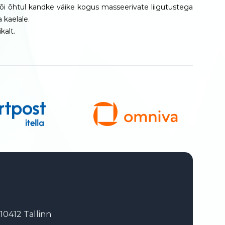
i õhtul kandke väike kogus masseerivate liigutustega
a kaelale.
kalt.
10412 Tallinn