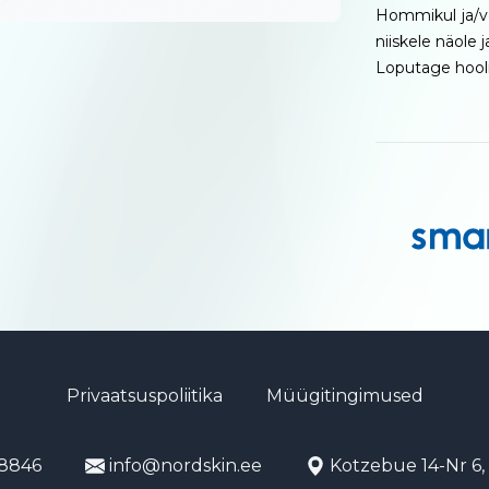
Hommikul ja/võ
niiskele näole j
Loputage hooli
Privaatsuspoliitika
Müügitingimused
8846
info@nordskin.ee
Kotzebue 14-Nr 6, 