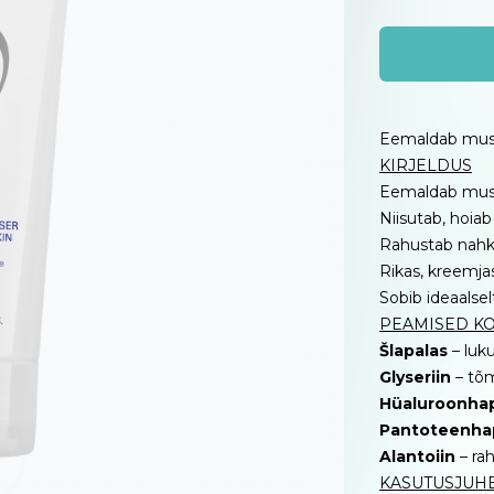
Eemaldab mustu
KIRJELDUS
Eemaldab mustu
Niisutab, hoiab
Rahustab nahka
Rikas, kreemja
Sobib ideaalsel
PEAMISED K
Šlapalas
– luk
Glyseriin
– tõm
Hüaluroonha
Pantoteenha
Alantoiin
– ra
KASUTUSJUH