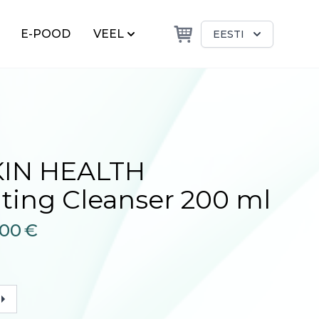
E-POOD
VEEL
EESTI
KIN HEALTH
ting Cleanser 200 ml
.00
€