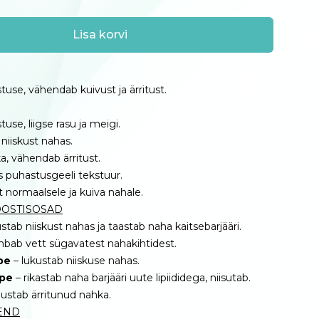
Lisa korvi
se, vähendab kuivust ja ärritust.
se, liigse rasu ja meigi.
 niiskust nahas.
, vähendab ärritust.
s puhastusgeeli tekstuur.
t normaalsele ja kuiva nahale.
OOSTISOSAD
ustab niiskust nahas ja taastab naha kaitsebarjääri.
bab vett sügavatest nahakihtidest.
pe
– lukustab niiskuse nahas.
pe
– rikastab naha barjääri uute lipiididega, niisutab.
hustab ärritunud nahka.
END