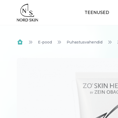
Nordskin
TEENUSED
E-pood
Puhastusvahendid
Home