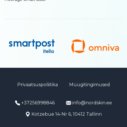
Privaatsuspoliitika
Müügitingimused
+37256998846
info@nordskin.ee
Kotzebue 14-Nr 6, 10412 Tallinn