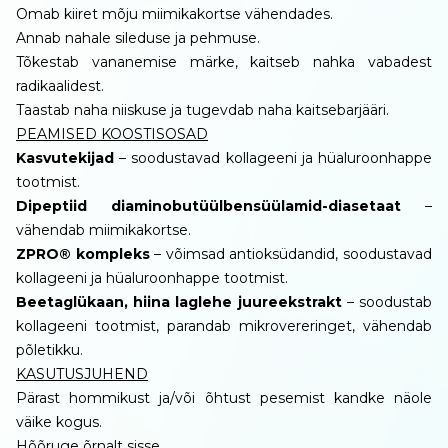
Omab kiiret mõju miimikakortse vähendades.
Annab nahale sileduse ja pehmuse.
Tõkestab vananemise märke, kaitseb nahka vabadest
radikaalidest.
Taastab naha niiskuse ja tugevdab naha kaitsebarjääri.
PEAMISED KOOSTISOSAD
Kasvutekijad
– soodustavad kollageeni ja hüaluroonhappe
tootmist.
Dipeptiid diaminobutüülbensüülamid-diasetaat
–
vähendab miimikakortse.
ZPRO® kompleks
– võimsad antioksüdandid, soodustavad
kollageeni ja hüaluroonhappe tootmist.
Beetaglükaan, hiina laglehe juureekstrakt
– soodustab
kollageeni tootmist, parandab mikrovereringet, vähendab
põletikku.
KASUTUSJUHEND
Pärast hommikust ja/või õhtust pesemist kandke näole
väike kogus.
Hõõruge õrnalt sisse.